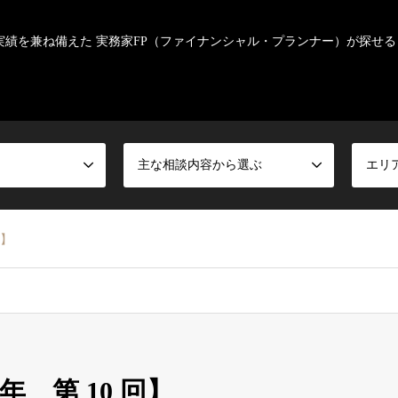
実績を兼ね備えた 実務家FP（ファイナンシャル・プランナー）が探せる
主な相談内容から選ぶ
エリ
回】
年 第 10 回】