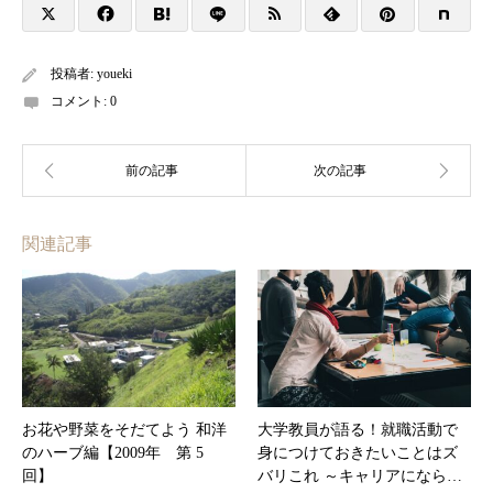
投稿者:
youeki
コメント:
0
関連記事
お花や野菜をそだてよう 和洋
大学教員が語る！就職活動で
のハーブ編【2009年 第 5
身につけておきたいことはズ
回】
バリこれ ～キャリアになら…