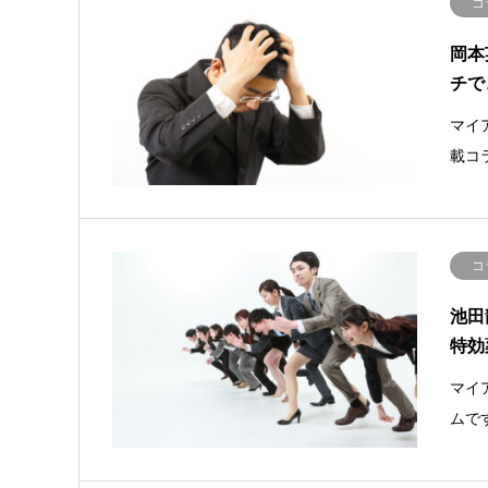
コ
岡本
チで
マイ
載コ
コ
池田
特効
マイ
ムで