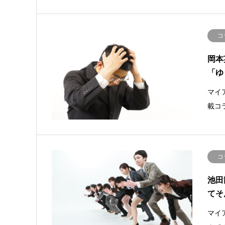
コ
岡本
「ゆ
マイ
載コ
コ
池田
てそ
マイ