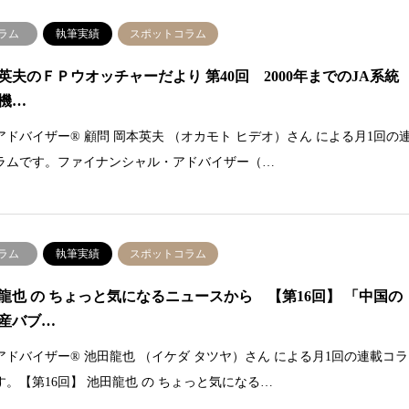
ラム
執筆実績
スポットコラム
英夫のＦＰウオッチャーだより 第40回 2000年までのJA系統
機…
アドバイザー® 顧問 岡本英夫 （オカモト ヒデオ）さん による月1回の
ラムです。ファイナンシャル・アドバイザー（…
ラム
執筆実績
スポットコラム
龍也 の ちょっと気になるニュースから 【第16回】 「中国の
産バブ…
アドバイザー® 池田龍也 （イケダ タツヤ）さん による月1回の連載コラ
す。【第16回】 池田龍也 の ちょっと気になる…