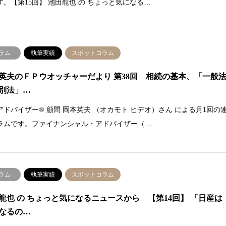
す。【第15回】 池田龍也 の ちょっと気になる…
ラム
執筆実績
スポットコラム
英夫のＦＰウオッチャーだより 第38回 相続の基本、「一般
別法」…
アドバイザー® 顧問 岡本英夫 （オカモト ヒデオ）さん による月1回の
ラムです。ファイナンシャル・アドバイザー（…
ラム
執筆実績
スポットコラム
龍也 の ちょっと気になるニュースから 【第14回】 「日産は
なるの…