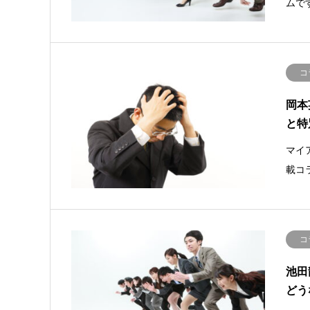
ムで
コ
岡本
と特
マイ
載コ
コ
池田
どう