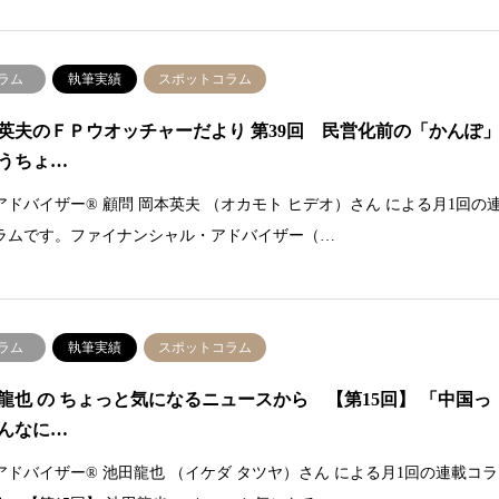
ラム
執筆実績
スポットコラム
英夫のＦＰウオッチャーだより 第39回 民営化前の「かんぽ
うちょ…
アドバイザー® 顧問 岡本英夫 （オカモト ヒデオ）さん による月1回の
ラムです。ファイナンシャル・アドバイザー（…
ラム
執筆実績
スポットコラム
龍也 の ちょっと気になるニュースから 【第15回】 「中国っ
んなに…
アドバイザー® 池田龍也 （イケダ タツヤ）さん による月1回の連載コラ