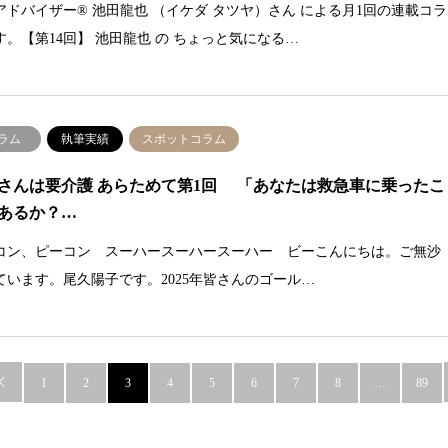
アドバイザー® 池田龍也 （イケダ タツヤ）さん による月1回の連載コラ
す。【第14回】 池田龍也 の ちょっと気になる…
ラム
執筆実績
スポットコラム
さんは要介護 あらためて第1回 「あなたは救急車に乗ったこ
あるか？…
コン、ピーコン スーハースーハースーハー ビーこんにちは。ご無沙
ています。尾久陽子です。2025年皆さんのゴール…

1
2
3
4
5
6
7
8
…
89