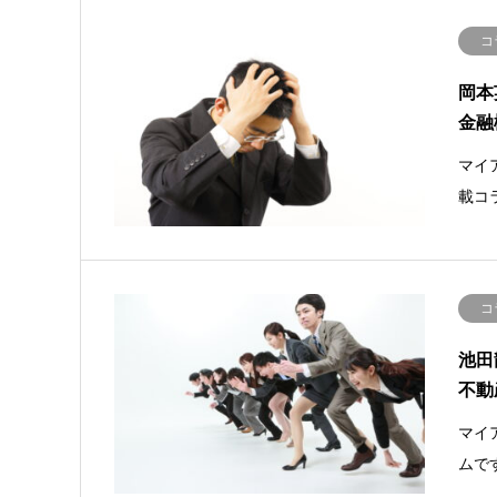
コ
岡本
金融
マイ
載コ
コ
池田
不動
マイ
ムで