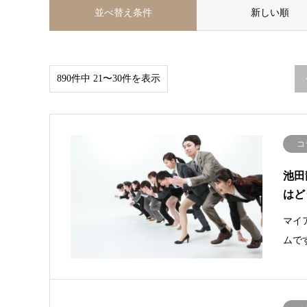
並べ替え条件
新しい順
890件中 21〜30件を表示
コ
池田
はど
マイ
ムで