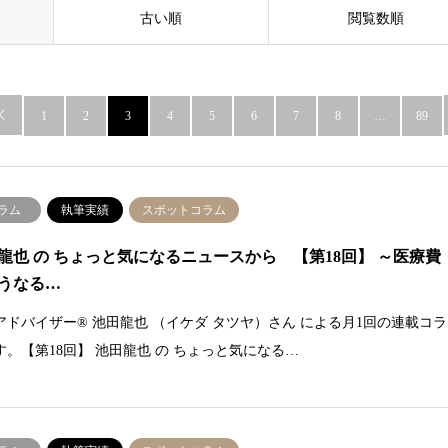
古い順
閲覧数順

1
2
3
4
5
6
7
8
…
89
ラム
執筆実績
スポットコラム
龍也 の ちょっと気になるニュースから 【第18回】 ～医療費
うなる…
アドバイザー® 池田龍也 （イケダ タツヤ）さん による月1回の連載コラ
す。【第18回】 池田龍也 の ちょっと気になる…