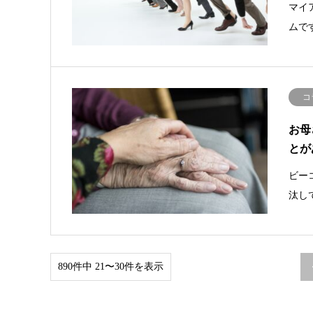
マイ
ムで
コ
お母
とが
ビー
汰し
890件中 21〜30件を表示