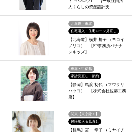
ト ヨシロウ） 【一般社団法
人くらしの資産設計支…
北海道・東北
住宅購入・住宅ローン見直し
【北海道】横井 規子 （ヨコイ
ノリコ） 【FP事務所バナナ
ンキッズ】
東海・甲信越
家計見直し・節約
【静岡】馬渡 初代 （マワタリ
ハツヨ） 【株式会社佐藤工務
店】
関東【東京除く】
保険加入＆見直し
【群馬】宮一 幸子 （ミヤイチ