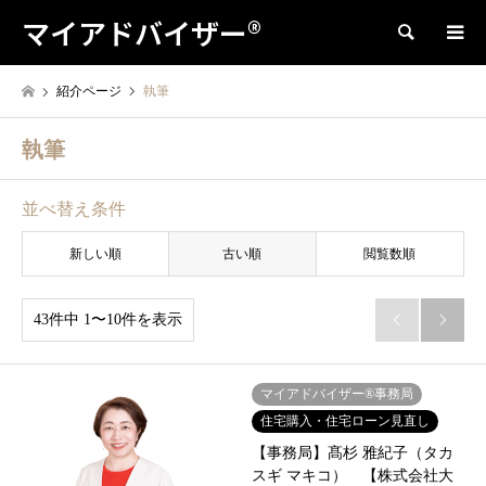
マイアドバイザー®
検索
紹介ページ
執筆
執筆
並べ替え条件
新しい順
古い順
閲覧数順
43件中 1〜10件を表示


マイアドバイザー®事務局
住宅購入・住宅ローン見直し
【事務局】髙杉 雅紀子（タカ
スギ マキコ） 【株式会社大