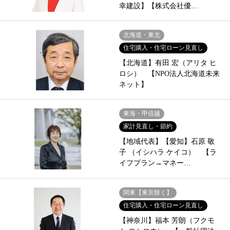
幸建設】【株式会社優…
北海道・東北
住宅購入・住宅ローン見直し
【北海道】有田 宏（アリタ ヒ
ロシ） 【NPO法人北海道未来
ネット】
東海・甲信越
家計見直し・節約
【地域代表】【愛知】石原 敬
子 （イシハラ ケイコ） 【ラ
イフプラン→マネー…
関東【東京除く】
住宅購入・住宅ローン見直し
【神奈川】福本 芳朗（フクモ