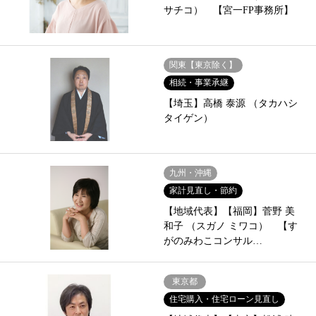
サチコ） 【宮一FP事務所】
関東【東京除く】
相続・事業承継
【埼玉】高橋 泰源 （タカハシ
タイゲン）
九州・沖縄
家計見直し・節約
【地域代表】【福岡】菅野 美
和子 （スガノ ミワコ） 【す
がのみわこコンサル…
東京都
住宅購入・住宅ローン見直し