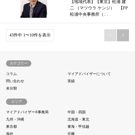
【地域代表】【東京】松浦 建
二 （マツウラ ケンジ） 【FP
松浦中央事務所（…
43件中 1〜10件を表示


カテゴリー
コラム
マイアドバイザーについて
問い合わせ
実績
未分類
エリア
マイアドバイザー®事務局
中国・四国
九州・沖縄
北海道・東北
東京都
東海・甲信越
海外
近畿