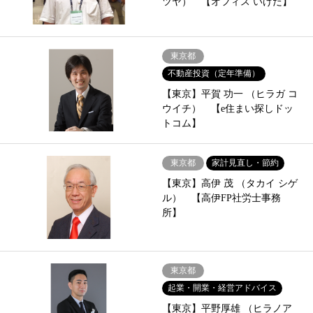
ツヤ） 【オフィス いけだ】
東京都
不動産投資（定年準備）
【東京】平賀 功一 （ヒラガ コ
ウイチ） 【e住まい探しドッ
トコム】
東京都
家計見直し・節約
【東京】高伊 茂 （タカイ シゲ
ル） 【高伊FP社労士事務
所】
東京都
起業・開業・経営アドバイス
【東京】平野厚雄 （ヒラノア