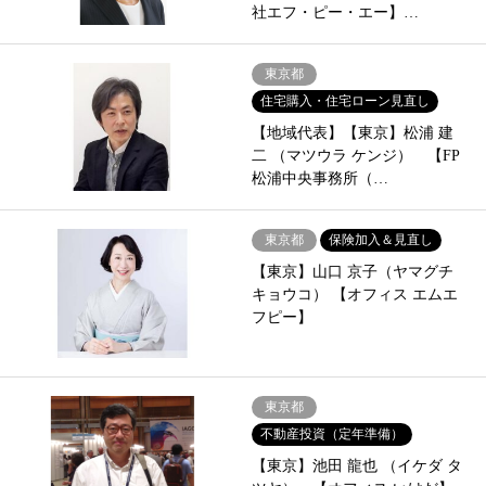
社エフ・ピー・エー】…
東京都
住宅購入・住宅ローン見直し
【地域代表】【東京】松浦 建
二 （マツウラ ケンジ） 【FP
松浦中央事務所（…
東京都
保険加入＆見直し
【東京】山口 京子（ヤマグチ
キョウコ） 【オフィス エムエ
フピー】
東京都
不動産投資（定年準備）
【東京】池田 龍也 （イケダ タ