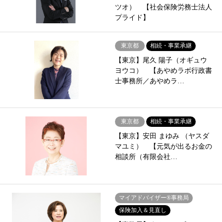
ツオ） 【社会保険労務士法人
プライド】
東京都
相続・事業承継
【東京】尾久 陽子（オギュウ
ヨウコ） 【あやめラボ行政書
士事務所／あやめラ…
東京都
相続・事業承継
【東京】安田 まゆみ （ヤスダ
マユミ） 【元気が出るお金の
相談所（有限会社…
マイアドバイザー®事務局
保険加入＆見直し