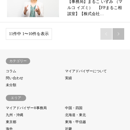
【事務局】まるこ いずみ （マ
ルコ イズミ） 【FPまるこ相
談室】【株式会社…
11件中 1〜10件を表示


カテゴリー
コラム
マイアドバイザーについて
問い合わせ
実績
未分類
エリア
マイアドバイザー®事務局
中国・四国
九州・沖縄
北海道・東北
東京都
東海・甲信越
海外
近畿