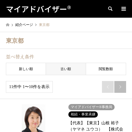
マイアドバイザー®
検索
紹介ページ
東京都
東京都
並べ替え条件
新しい順
古い順
閲覧数順
11件中 1〜10件を表示


マイアドバイザー®事務局
相続・事業承継
【代表】【東京】山根 裕子
（ヤマネ ユウコ） 【株式会