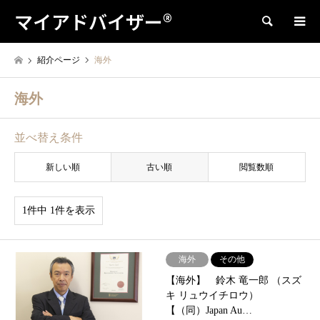
マイアドバイザー®
検索
紹介ページ
海外
海外
並べ替え条件
新しい順
古い順
閲覧数順
1件中 1件を表示
海外
その他
【海外】 鈴木 竜一郎 （スズ
キ リュウイチロウ）
【（同）Japan Au…