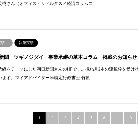
英樹さん（オフィス・リベルタス／経済コラムニ…
実績
執筆実績
新聞 ツギノジダイ 事業承継の基本コラム 掲載のお知らせ
承継をテーマにした朝日新聞さんのHPです。概ね月2本の連載枠を受け
います。マイアドバイザー®/特定行政書士 竹原…
1
2
3
4
5
6
…
13