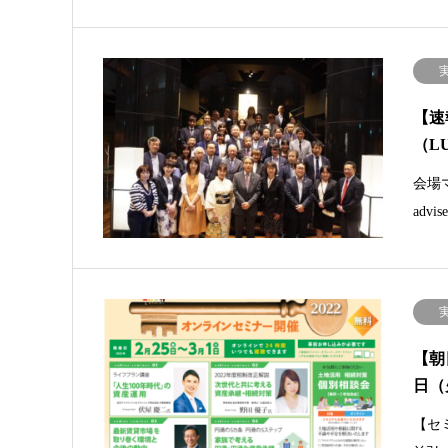
【速
（L
会場マ
advi
【朝
日（
【セ