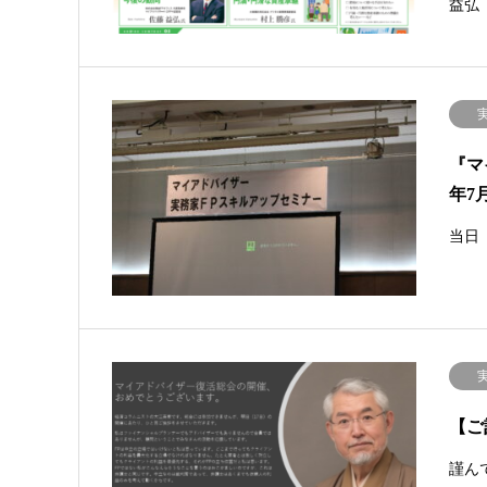
益弘
『マ
年7
当日（
【ご
謹ん