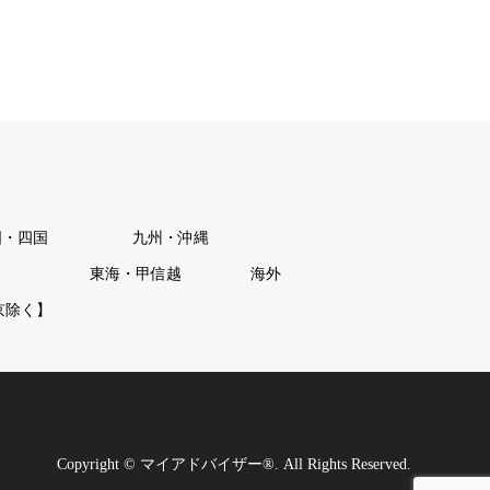
国・四国
九州・沖縄
東海・甲信越
海外
京除く】
Copyright
©
マイアドバイザー®
. All Rights Reserved.