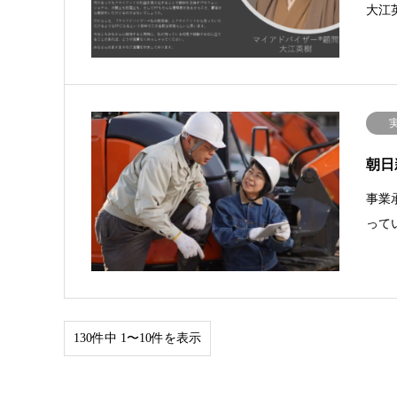
大江
朝日
事業
って
130件中 1〜10件を表示