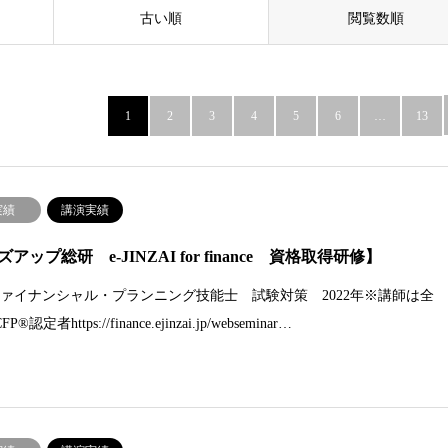
古い順
閲覧数順
1
2
3
4
5
6
…
13
実績
講演実績
アップ総研 e-JINZAI for finance 資格取得研修】
ファイナンシャル・プランニング技能士 試験対策 2022年※講師は全
®認定者https://finance.ejinzai.jp/webseminar…