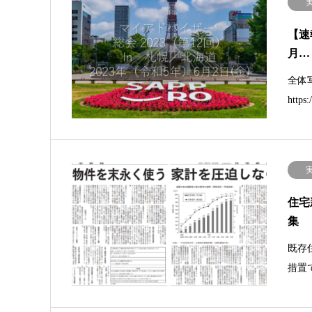
【速
月…
全体
https
住宅
集
既存
措置