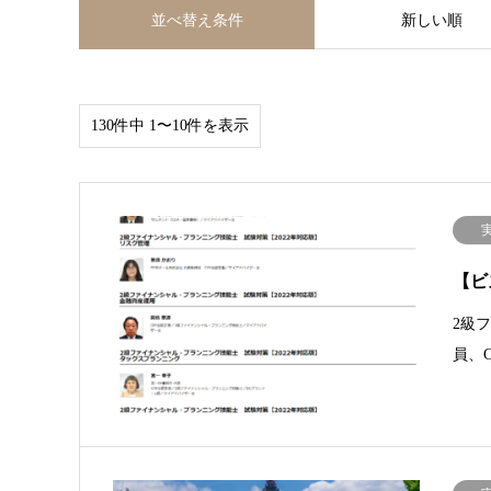
並べ替え条件
新しい順
130件中 1〜10件を表示
【ビズ
2級
員、CFP