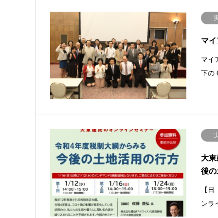
マイ
マイ
下の
大東
後の
【日
ンラ