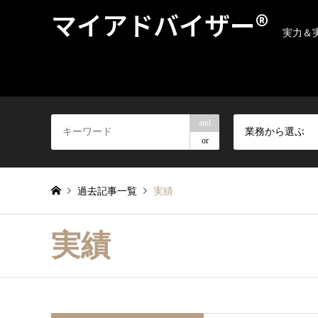
マイアドバイザー®
実力＆
and
業務から選ぶ
or
過去記事一覧
実績
実績