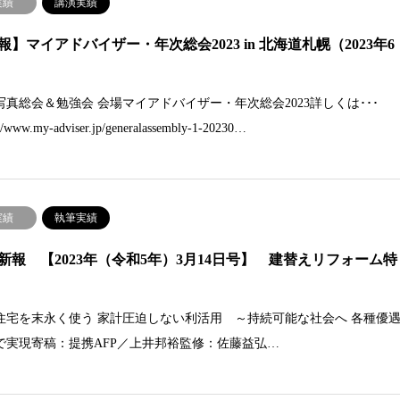
実績
講演実績
報】マイアドバイザー・年次総会2023 in 北海道札幌（2023年6
写真総会＆勉強会 会場マイアドバイザー・年次総会2023詳しくは･･･
://www.my-adviser.jp/generalassembly-1-20230…
実績
執筆実績
新報 【2023年（令和5年）3月14日号】 建替えリフォーム特
住宅を末永く使う 家計圧迫しない利活用 ～持続可能な社会へ 各種優
で実現寄稿：提携AFP／上井邦裕監修：佐藤益弘…