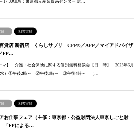
00～17:00場所：東京都立産業貿易センター 浜…
実績
相談実績
百貨店 新宿店 くらしサプリ CFP®／AFP／マイアドバイザ
／FP…
ーマ】 介護・社会保険に関する個別無料相談会【日 時】 2023年6
（水）①午後2時～ ②午後3時～ ③午後4時～ （…
実績
相談実績
アお仕事フェア（主催：東京都・公益財団法人東京しごと財
 「FPによる…