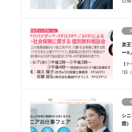
12:
京王
ー®
【テ
7日
シニ
団）