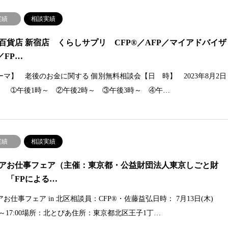
実績
相談実績
百貨店 新宿店 くらしサプリ CFP®／AFP／マイアドバイザ
／FP…
ーマ】 老後のお金に関する 個別無料相談会【日 時】 2023年8月2日
） ➀午後1時～ ②午後2時～ ③午後3時～ ④午…
実績
相談実績
アお仕事フェア（主催：東京都・公益財団法人東京しごと財
 「FPによる…
アお仕事フェア in 北区相談員：CFP®・佐藤益弘日時： 7月13日(木)
00～17:00場所：北とぴあ住所：東京都北区王子1丁…