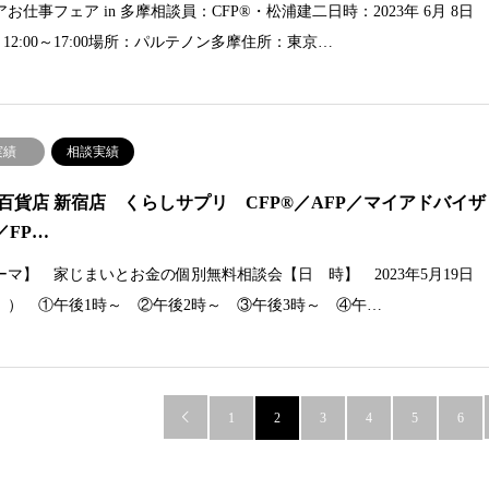
お仕事フェア in 多摩相談員：CFP®・松浦建二日時：2023年 6月 8日
 12:00～17:00場所：パルテノン多摩住所：東京…
実績
相談実績
百貨店 新宿店 くらしサプリ CFP®／AFP／マイアドバイザ
／FP…
ーマ】 家じまいとお金の個別無料相談会【日 時】 2023年5月19日
」） ①午後1時～ ②午後2時～ ③午後3時～ ④午…

1
2
3
4
5
6