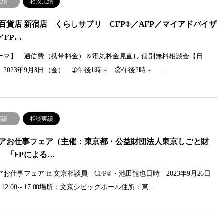
実績
相談実績
百貨店 新宿店 くらしサプリ CFP®／AFP／マイアドバイザ
／FP…
ーマ】 通信費（携帯料金）＆電気料金見直し 個別無料相談会【日
 2023年9月8日（金） ➀午後1時～ ②午後2時～ …
実績
相談実績
アお仕事フェア（主催：東京都・公益財団法人東京しごと財
 「FPによる…
お仕事フェア in 文京相談員：CFP®・池田龍也日時：2023年9月26日
 12:00～17:00場所：文京シビックホール住所：東…