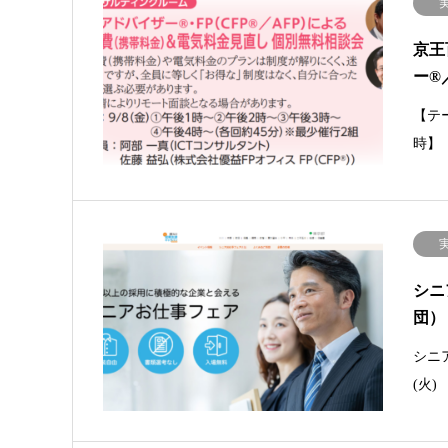
京王
ー®
【テ
時】
シニ
団）
シニア
(火)