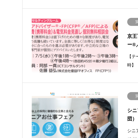
京王
ー®
【テ
時】
シニ
団）
シニア