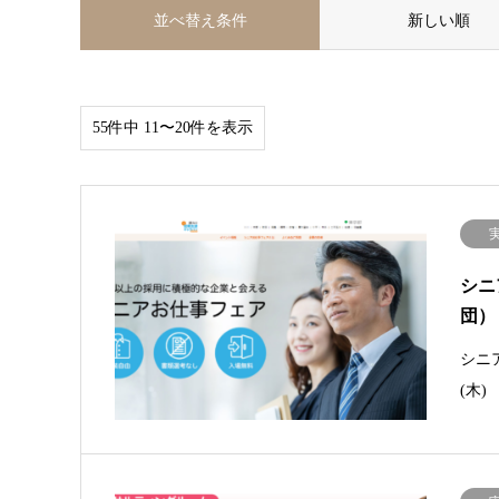
並べ替え条件
新しい順
55件中 11〜20件を表示
シニ
団）
シニア
(木)