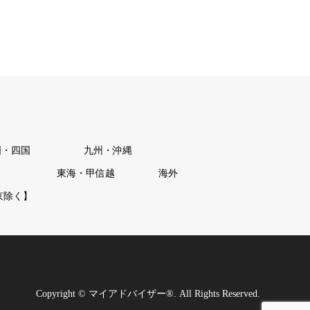
国・四国
九州・沖縄
東海・甲信越
海外
京除く】
Copyright
©
マイアドバイザー®
. All Rights Reserved.