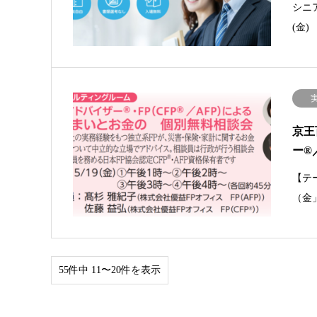
シニア
(金)
京王
ー®
【テ
（金
55件中 11〜20件を表示