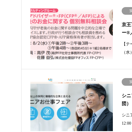
京王
ー®
【テ
（水
シニ
団）
シニ
12: