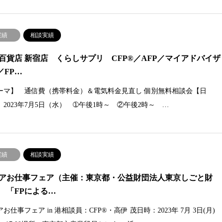
実績
相談実績
百貨店 新宿店 くらしサプリ CFP®／AFP／マイアドバイザ
／FP…
ーマ】 通信費（携帯料金）＆電気料金見直し 個別無料相談会【日
 2023年7月5日（水） ➀午後1時～ ②午後2時～ …
実績
相談実績
アお仕事フェア（主催：東京都・公益財団法人東京しごと財
 「FPによる…
お仕事フェア in 港相談員：CFP®・高伊 茂日時：2023年 7月 3日(月