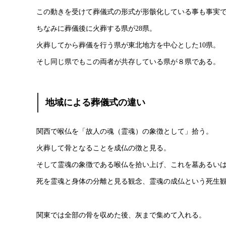
この動きを受けて葬儀式の形式が形骸化している事も事実
ちなみに葬儀後に火葬する県が28県。
火葬してから葬儀を行う県が東北地方を中心とした10県。
そし同じ県でもこの両者が共存している県が８県である。
地域による葬儀式の違い
関西で喉仏を「故人の魂（霊魂）の象徴として」拾う。
火葬して骨となることを成仏の徴と見る。
そして霊魂の象徴である喉仏を拾い上げ、これを墓あるい
死を霊魂と身体の分離と見る観念、霊魂の成仏という死生
関東では全部の骨を収めた後、灰まで集めて入れる。