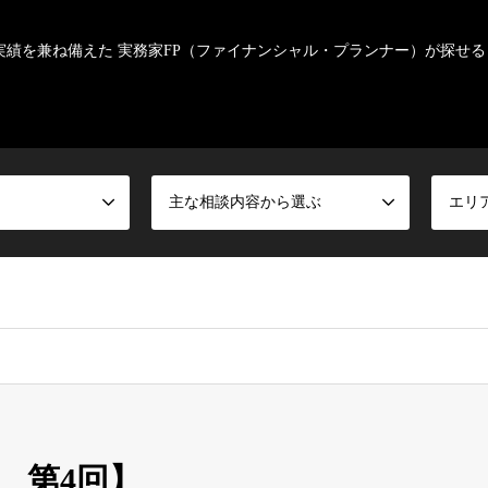
実績を兼ね備えた 実務家FP（ファイナンシャル・プランナー）が探せる
主な相談内容から選ぶ
エリ
年 第4回】