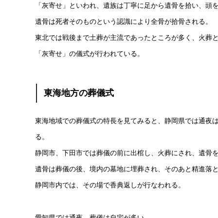
「灰寄せ」といわれ、遺族は丁寧に足から遺骨を拾い、頭
遺骨は死者そのものという認識により全骨が拾骨される。
東北では戦後まで土葬が主流であったところが多く、火葬
「灰寄せ」の儀式が行われている。
東海地方の葬儀式
東海地域での葬儀式の特長を見てみると、静岡県では通夜
る。
静岡市、下田市では葬儀の前に出棺し、火葬にされ、遺骨
遺骨は葬儀の後、境内の墓地に埋葬され、そのあと精進落
静岡市内では、その場で香典返しが行なわれる。
愛知県では通夜、葬儀は自宅が多い。