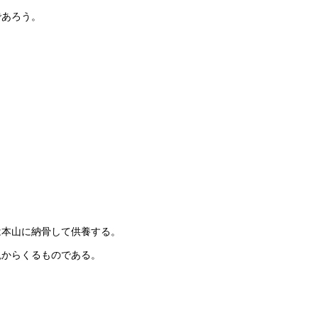
であろう。
は本山に納骨して供養する。
観からくるものである。