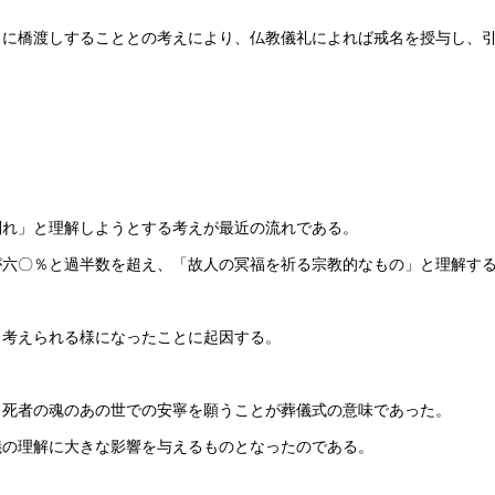
」に橋渡しすることとの考えにより、仏教儀礼によれば戒名を授与し、
別れ」と理解しようとする考えが最近の流れである。
が六〇％と過半数を超え、「故人の冥福を祈る宗教的なもの」と理解す
と考えられる様になったことに起因する。
、死者の魂のあの世での安寧を願うことが葬儀式の意味であった。
儀の理解に大きな影響を与えるものとなったのである。