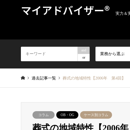
マイアドバイザー®
実力＆
and
業務から選ぶ
or
過去記事一覧
葬式の地域特性【2006年 第4回】
コラム
OB・OG
ケース別コラム
葬式の地域特性【2006