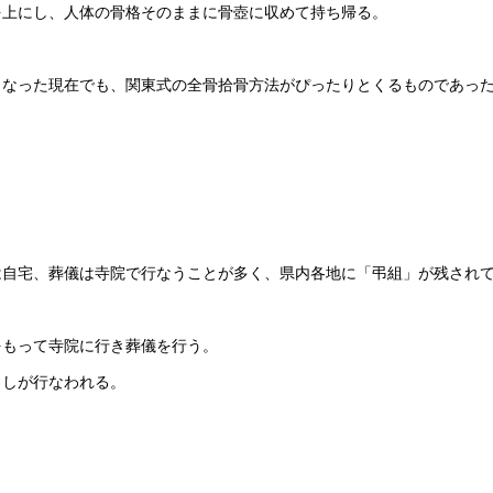
を上にし、人体の骨格そのままに骨壺に収めて持ち帰る。
となった現在でも、関東式の全骨拾骨方法がぴったりとくるものであっ
は自宅、葬儀は寺院で行なうことが多く、県内各地に「弔組」が残され
をもって寺院に行き葬儀を行う。
としが行なわれる。