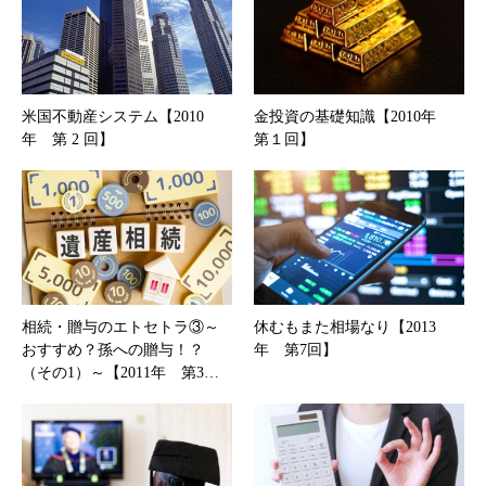
米国不動産システム【2010
金投資の基礎知識【2010年
年 第 2 回】
第１回】
相続・贈与のエトセトラ③～
休むもまた相場なり【2013
おすすめ？孫への贈与！？
年 第7回】
（その1）～【2011年 第3…