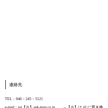
連絡先
TEL：046－245－5121
e-mail：joi【※】snk-trust.co.jp →【※】は @ に置き換