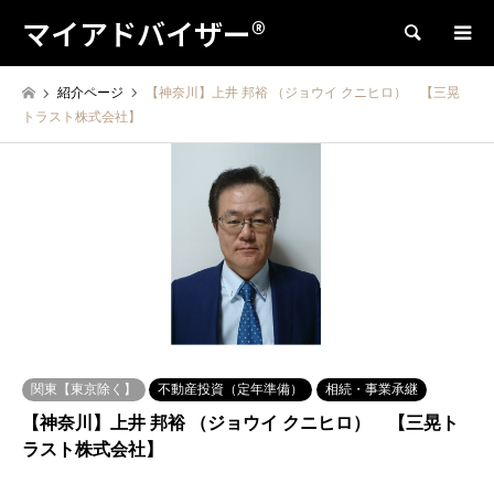
マイアドバイザー®
検索
紹介ページ
【神奈川】上井 邦裕 （ジョウイ クニヒロ） 【三晃
トラスト株式会社】
関東【東京除く】
不動産投資（定年準備）
相続・事業承継
【神奈川】上井 邦裕 （ジョウイ クニヒロ） 【三晃ト
ラスト株式会社】