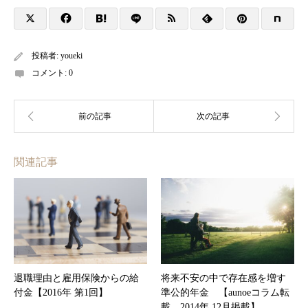
投稿者:
youeki
コメント:
0
関連記事
退職理由と雇用保険からの給
将来不安の中で存在感を増す
付金【2016年 第1回】
準公的年金 【aunoeコラム転
載 2014年 12月掲載】