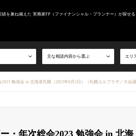
実績を兼ね備えた 実務家FP（ファイナンシャル・プランナー）が探せる
主な相談内容から選ぶ
エリ
23 勉強会 in 北海道札幌（2023年6月2日）（札幌エルプラザ／大会
年次総会2023 勉強会 in 北海