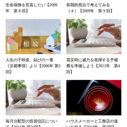
生命保険を見直したい【2009
長期的視点で考えてみる
年 第 8 回】
（４）【2009年 第 9 回】
人生の千秋楽、結びの一番
震災時に威力を発揮する予備
《京都事情》より【2006年 第3
費を準備しよう【2011年 第4
回】
回】
毎月分配型の投資信託につい
ハウスメーカーと工務店の違