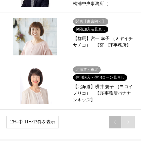
松浦中央事務所（…
関東【東京除く】
保険加入＆見直し
【群馬】宮一 幸子 （ミヤイチ
サチコ） 【宮一FP事務所】
北海道・東北
住宅購入・住宅ローン見直し
【北海道】横井 規子 （ヨコイ
ノリコ） 【FP事務所バナナ
ンキッズ】
13件中 11〜13件を表示

