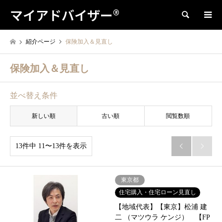
マイアドバイザー®
検索
紹介ページ
保険加入＆見直し
保険加入＆見直し
並べ替え条件
新しい順
古い順
閲覧数順
13件中 11〜13件を表示


東京都
住宅購入・住宅ローン見直し
【地域代表】【東京】松浦 建
二 （マツウラ ケンジ） 【FP