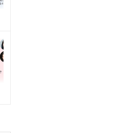
リ
…
リ