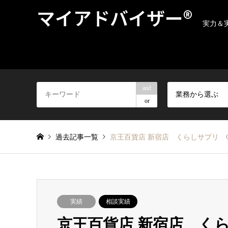
マイアドバイザー®
実力＆
and
業務から選ぶ
or
過去記事一覧
京王百貨店 新宿店 くらしサプリ CF
実績
相談実績
京王百貨店 新宿店 くら