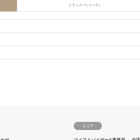
トラックバック ( 0 )
エリア
合わせ
マイアドバイザー®事務局
中