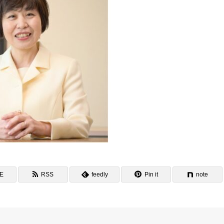
NE
RSS
feedly
Pin it
note