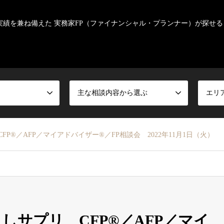
実績を兼ね備えた 実務家FP（ファイナンシャル・プランナー）が探せる
主な相談内容から選ぶ
エリ
P®／AFP／マイアドバイザー®／FP相談会 2022年11月1日（火）
しサプリ CFP®／AFP／マイ