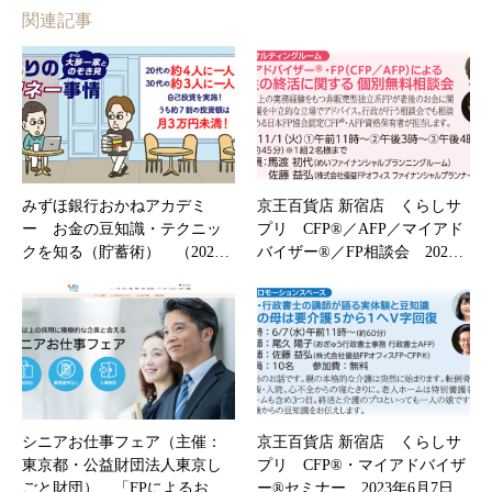
関連記事
みずほ銀行おかねアカデミ
京王百貨店 新宿店 くらしサ
ー お金の豆知識・テクニッ
プリ CFP®／AFP／マイアド
クを知る（貯蓄術） （202…
バイザー®／FP相談会 202…
シニアお仕事フェア（主催：
京王百貨店 新宿店 くらしサ
東京都・公益財団法人東京し
プリ CFP®・マイアドバイザ
ごと財団） 「FPによるお…
ー®セミナー 2023年6月7日…