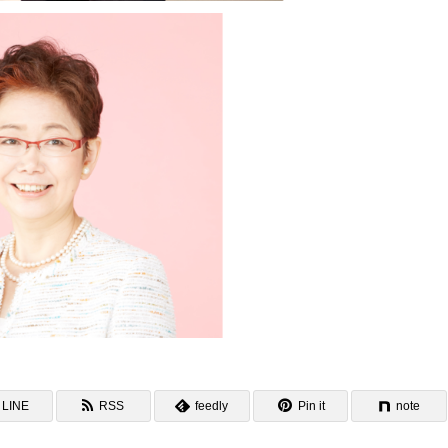
LINE
RSS
feedly
Pin it
note