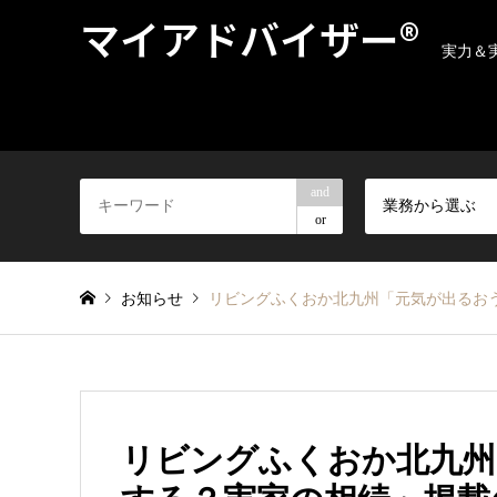
マイアドバイザー®
実力＆
and
業務から選ぶ
or
お知らせ
リビングふくおか北九州「元気が出るお
リビングふくおか北九州