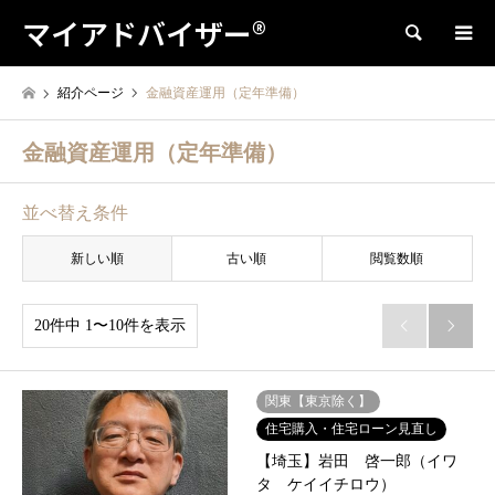
マイアドバイザー®
検索
紹介ページ
金融資産運用（定年準備）
金融資産運用（定年準備）
並べ替え条件
新しい順
古い順
閲覧数順
20件中 1〜10件を表示


関東【東京除く】
住宅購入・住宅ローン見直し
【埼玉】岩田 啓一郎（イワ
タ ケイイチロウ）