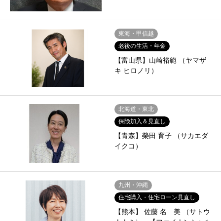
東海・甲信越
老後の生活・年金
【富山県】山崎裕範 （ヤマザ
キ ヒロノリ）
北海道・東北
保険加入＆見直し
【青森】榮田 育子 （サカエダ
イクコ）
九州・沖縄
住宅購入・住宅ローン見直し
【熊本】 佐藤 名ゝ美 （サトウ