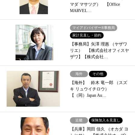
マダ マサツグ） 【Office
MARVEL…
マイアドバイザー®事務局
家計見直し・節約
【事務局】矢澤 理惠 （ヤザワ
リエ） 【株式会社オフィスヤ
ザワ】【株式会社…
海外
その他
【海外】 鈴木 竜一郎 （スズ
キ リュウイチロウ）
【（同）Japan Au…
近畿
保険加入＆見直し
【兵庫】岡田 佳久 （オカダ ヨ