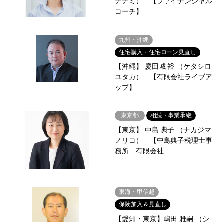
ナナミ） 【ファイナンシャル
コーチ】
九州・沖縄
住宅購入・住宅ローン見直し
【沖縄】 慶田城 裕 （ケタシロ
ユタカ） 【有限会社ライブア
ップ】
東京都
相続・事業承継
【東京】 中島 典子 （ナカジマ
ノリコ） 【中島典子税理士事
務所 有限会社…
東海・甲信越
保険加入＆見直し
【愛知・東京】嶋田 雅嗣 （シ